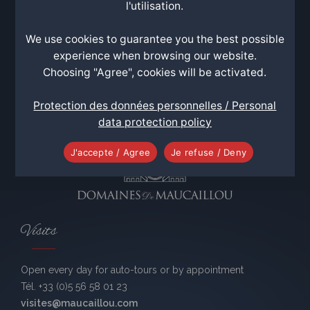
l'utilisation.
Contact
We use cookies to guarantee you the best possible
Château MAUCAILLOU
experience when browsing our website.
33480 Moulis en Médoc, France
Choosing "Agree", cookies will be activated.
Tél. +33 (0)5 56 58 01 23
Fax +33 (0)5.56.58.00.88
Protection des données personnelles / Personal
visites@maucaillou.com
data protection policy
J'accepte / Agree
Je refuse / Deny
Visits
Open every day for auto-tours or by appointment
Tél. +33 (0)5 56 58 01 23
visites@maucaillou.com