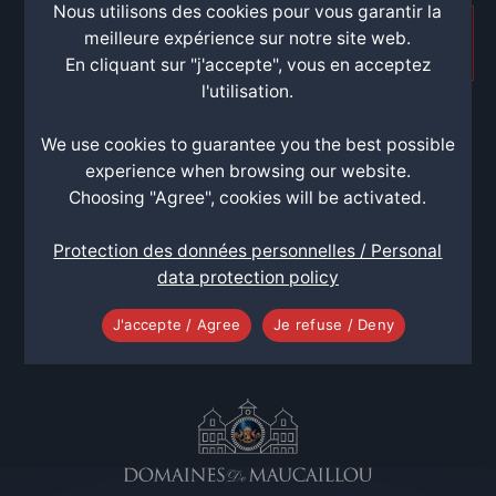
Nous utilisons des cookies pour vous garantir la
meilleure expérience sur notre site web.
TERMS OF SALE
En cliquant sur "j'accepte", vous en acceptez
l'utilisation.
We use cookies to guarantee you the best possible
experience when browsing our website.
Contact
Choosing "Agree", cookies will be activated.
Château MAUCAILLOU
Protection des données personnelles / Personal
33480 Moulis en Médoc, France
data protection policy
Tél. +33 (0)5 56 58 01 23
J'accepte / Agree
Je refuse / Deny
Fax +33 (0)5.56.58.00.88
visites@maucaillou.com