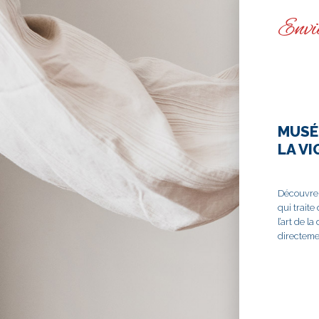
Envie
MUSÉ
LA VI
Découvrez
qui traite
l’art de l
directemen