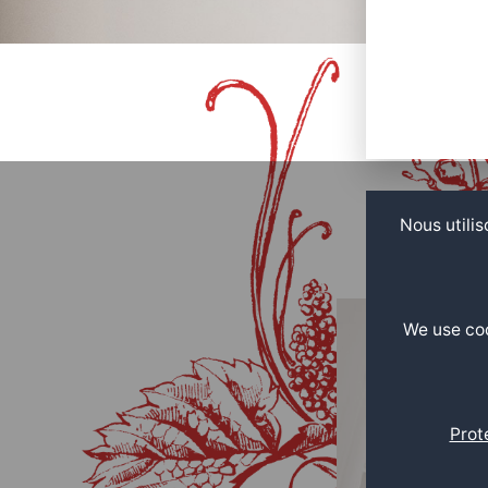
Nous utilis
We use coo
Prot