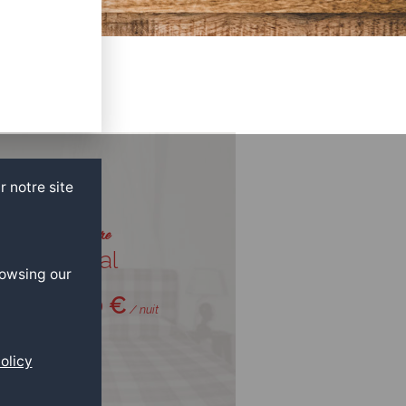
r notre site
Chambre
Pascal
rowsing our
140 €
à partir de
/ nuit
+
olicy