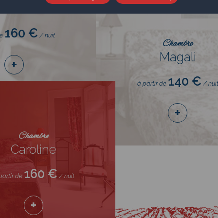
cheline
160 €
de
/ nuit
Chambre
Magali
+
140 €
à partir de
/ nui
+
Chambre
Caroline
160 €
partir de
/ nuit
+