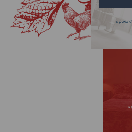
Mi
à partir 
à 